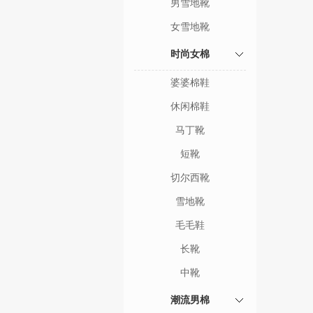
男雪地靴
女雪地靴
时尚女棉
婆婆棉鞋
休闲棉鞋
马丁靴
短靴
切尔西靴
雪地靴
毛毛鞋
长靴
中靴
潮流男棉