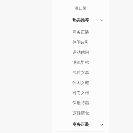
深口鞋
热卖推荐
商务正装
休闲皮鞋
运动休闲
潮流男棉
气质女单
休闲女鞋
时尚女棉
保暖特惠
凉鞋清仓
商务正装