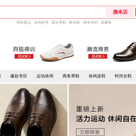
男鞋新品
休闲鞋男
爱步男鞋
帆布鞋
商务休闲
老爹鞋
卖
爆款专区
运动休闲
商务男鞋
休闲皮鞋
时尚女鞋