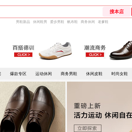
男鞋新品
休闲鞋男
爱步男鞋
帆布鞋
商务休闲
老爹鞋
卖
爆款专区
运动休闲
商务男鞋
休闲皮鞋
时尚女鞋