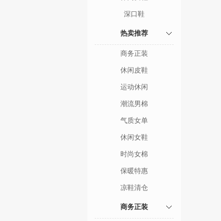
深口鞋
热卖推荐
商务正装
休闲皮鞋
运动休闲
潮流男棉
气质女单
休闲女鞋
时尚女棉
保暖特惠
凉鞋清仓
商务正装