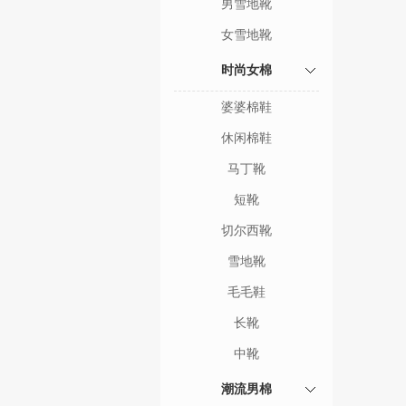
男雪地靴
女雪地靴
时尚女棉
婆婆棉鞋
休闲棉鞋
马丁靴
短靴
切尔西靴
雪地靴
毛毛鞋
长靴
中靴
潮流男棉